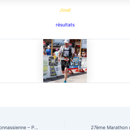
Joud
résultats
4ème Foulée Péronnassienne – Péronnas