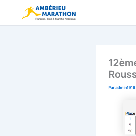
Aller
au
contenu
12ème
Rouss
Par
admin1919