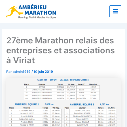
Aller
Main
au
Men
contenu
27ème Marathon relais des
entreprises et associations
à Viriat
Par
admin1919
/
10 juin 2019