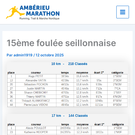
Aller
Main
au
Men
contenu
15ème foulée seillonnaise
Par
admin1919
/
12 octobre 2025