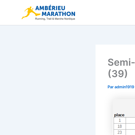
Aller
au
contenu
Semi-
(39)
Par
admin1919