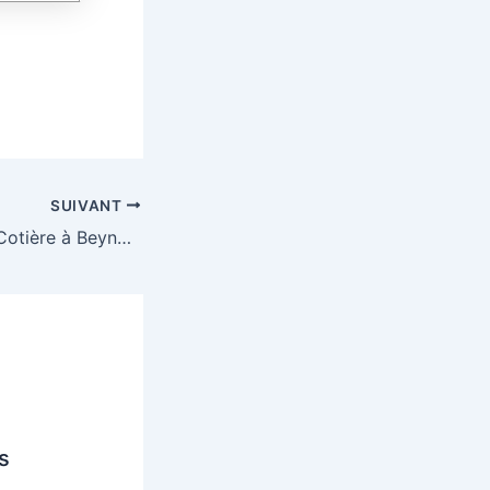
SUIVANT
18ème trail de la Cotière à Beynost
s