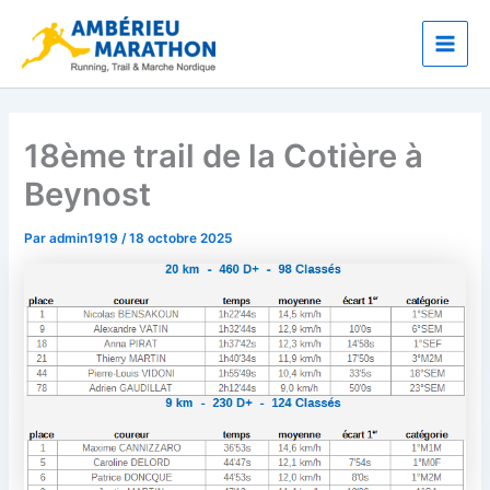
Aller
Main
au
Men
contenu
18ème trail de la Cotière à
Beynost
Par
admin1919
/
18 octobre 2025