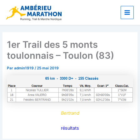
Aller
Main
au
Men
contenu
1er Trail des 5 monts
toulonnais – Toulon (83)
Par
admin1919
/
25 mai 2019
Bertrand
résultats