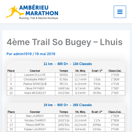
Aller
Main
au
Men
contenu
4ème Trail So Bugey – Lhuis
Par
admin1919
/
19 mai 2019