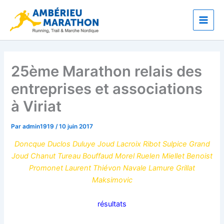
Aller
Main
au
Men
contenu
25ème Marathon relais des
entreprises et associations
à Viriat
Par
admin1919
/
10 juin 2017
Doncque Duclos Duluye Joud Lacroix Ribot Sulpice Grand
Joud Chanut Tureau Bouffaud Morel Ruelen Miellet Benoist
Promonet Laurent Thiévon Navale Lamure Grillat
Maksimovic
résultats