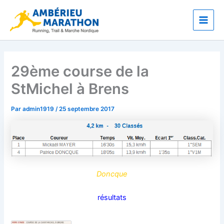
Aller
Main
au
Men
contenu
29ème course de la
StMichel à Brens
Par
admin1919
/
25 septembre 2017
Doncque
résultats