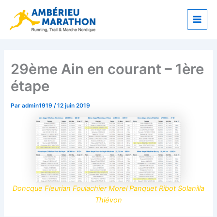
Aller
Main
au
Men
contenu
29ème Ain en courant – 1ère
étape
Par
admin1919
/
12 juin 2019
Doncque Fleurian Foulachier Morel Panquet Ribot Solanilla
Thiévon