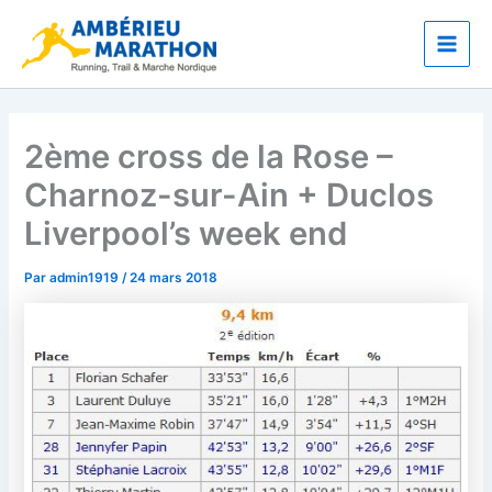
Aller
Main
au
Men
contenu
2ème cross de la Rose –
Charnoz-sur-Ain + Duclos
Liverpool’s week end
Par
admin1919
/
24 mars 2018