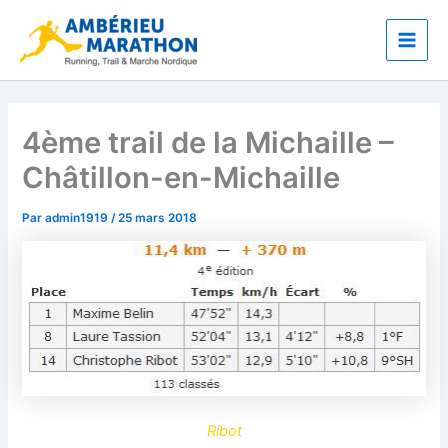
Aller
Main
au
Men
contenu
4ème trail de la Michaille –
Châtillon-en-Michaille
Par
admin1919
/
25 mars 2018
Ribot