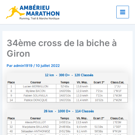
Aller
Main
au
Men
contenu
34ème cross de la biche à
Giron
Par
admin1919
/
10 juillet 2022