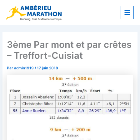
Aller
Main
au
Men
contenu
3ème Par mont et par crêtes
– Treffort-Cuisiat
Par
admin1919
/
17 juin 2018