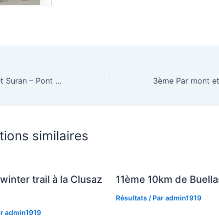
8ème Entre Ain et Suran – Pont d’Ain
tions similaires
winter trail à la Clusaz
11ème 10km de Buella
Résultats
/ Par
admin1919
ar
admin1919