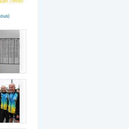
uet Tintori
sous)