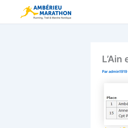
Aller
au
contenu
L’Ain
Par
admin1919