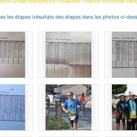
noist Grillat Maksimovic Foulachier Thiévon Promonet Panq
es les étapes (résultats des étapes dans les photos ci-des