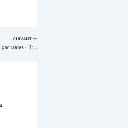
SUIVANT
3ème Par mont et par crêtes – Treffort-Cuisiat
s