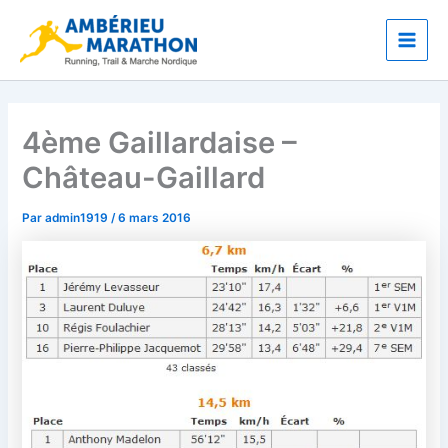
Aller
Main
au
Men
contenu
4ème Gaillardaise –
Château-Gaillard
Par
admin1919
/
6 mars 2016