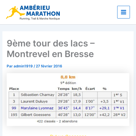
Aller
Main
au
Men
contenu
9ème tour des lacs –
Montrevel en Bresse
Par
admin1919
/
27 février 2016