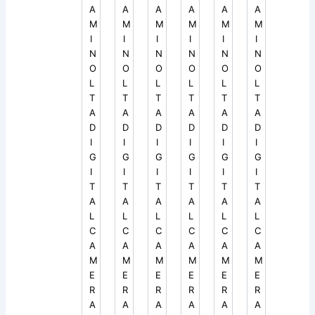
A
A
A
A
A
A
M
M
M
M
M
M
I
I
I
I
I
I
N
N
N
N
N
N
O
O
O
O
O
O
L
L
L
L
L
L
T
T
T
T
T
T
A
A
A
A
A
A
D
D
D
D
D
D
I
I
I
I
I
I
G
G
G
G
G
G
I
I
I
I
I
I
T
T
T
T
T
T
A
A
A
A
A
A
L
L
L
L
L
L
C
C
C
C
C
C
A
A
A
A
A
A
M
M
M
M
M
M
E
E
E
E
E
E
R
R
R
R
R
R
A
A
A
A
A
A