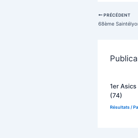
PRÉCÉDENT
68ème Saintélyo
Publica
1er Asics 
(74)
Résultats
/ P