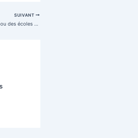
SUIVANT
5ème course au Sou des écoles de Druillat
s