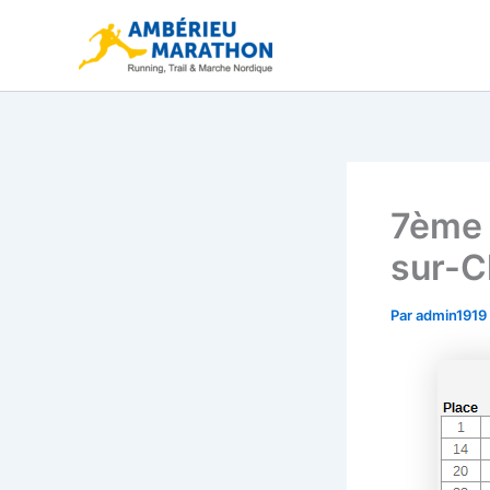
Aller
au
contenu
7ème 
sur-C
Par
admin1919