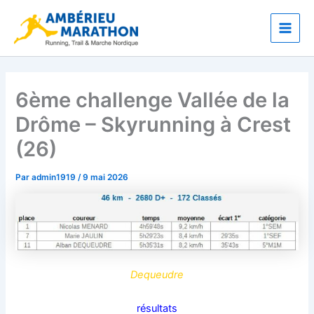
Aller
Main
au
Men
contenu
6ème challenge Vallée de la
Drôme – Skyrunning à Crest
(26)
Par
admin1919
/
9 mai 2026
Dequeudre
résultats