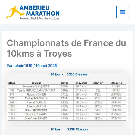
Aller
Main
au
Men
contenu
Championnats de France du
10kms à Troyes
Par
admin1919
/
10 mai 2026