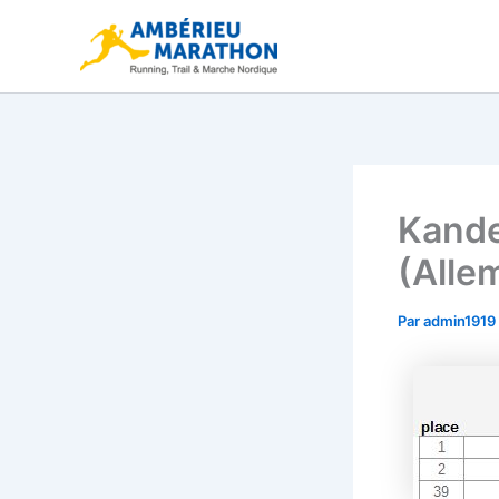
Aller
au
contenu
Kande
(Alle
Par
admin1919