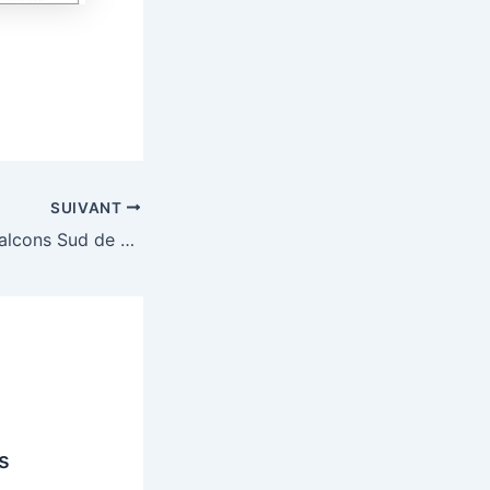
SUIVANT
14ème Trail des balcons Sud de Chartreuse à Quaix (38)
s