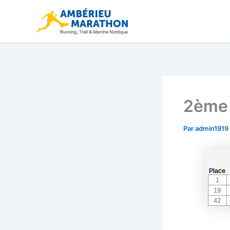
Aller
au
contenu
2ème 
Par
admin1919