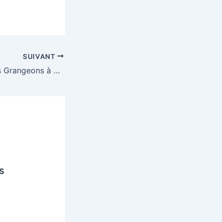
SUIVANT
24ème Ronde des Grangeons à Ambérieu
s