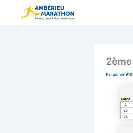
Aller
au
contenu
2ème 
Par
admin1919