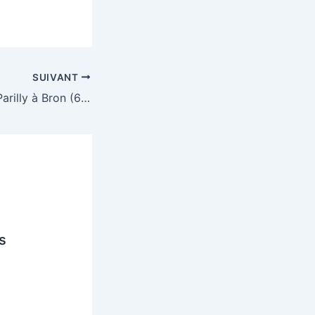
SUIVANT
2ème 10 kms de Parilly à Bron (69)
s