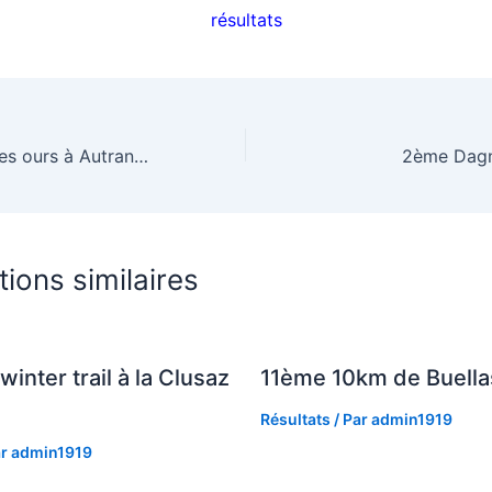
résultats
Trail du sentier des ours à Autrans (38)
2ème Dagn
tions similaires
winter trail à la Clusaz
11ème 10km de Buella
Résultats
/ Par
admin1919
ar
admin1919