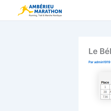
Aller
au
contenu
Le Bél
Par
admin1919