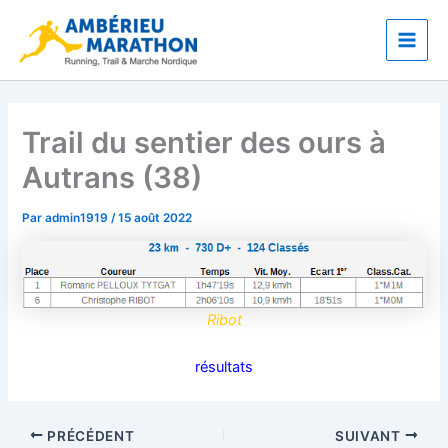
Aller
Main
au
Men
contenu
Trail du sentier des ours à
Autrans (38)
Par
admin1919
/
15 août 2022
Ribot
résultats
PRÉCÉDENT
SUIVANT